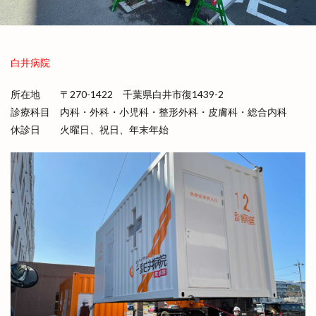
医療用コンテナ
在宅診療
導入実績
導入実績一覧
建築用コンテナ
感染症対策
海神丸
災害時支援
病床追加
白井病院
積載デモンストレーション
簡易診察室
簡易診療所
所在地 〒270-1422 千葉県白井市復1439-2
被災地支援
製品シリーズ
陰圧設備
診療科目 内科・外科・小児科・整形外科・皮膚科・総合内科
震災と未来のこうべ博
休診日 火曜日、祝日、年末年始
検索