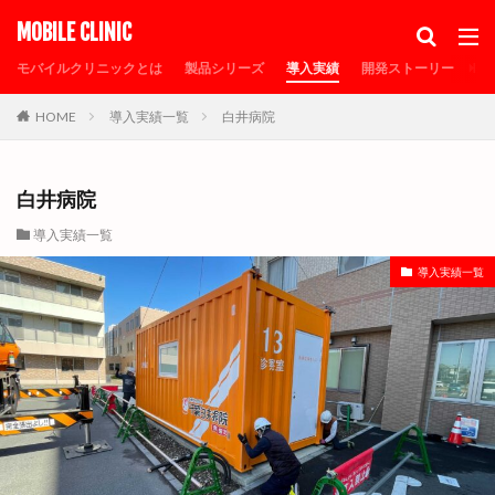
カテゴリー
MOBILE CLINIC
モバイルクリニックとは
製品シリーズ
導入実績
開発ストーリー
メ
HOME
導入実績一覧
白井病院
タグ
30FTコンテナ
MOBILE CLINIC
PCR検査
sdgs
SDGs事業認定
エルアークシェルター
オゾン除菌
白井病院
コロナ待機ステーション
コンテナ倉庫
導入実績一覧
コンテナ診療所
シャーシ
タムラテコ
導入実績一覧
トイレ付コンテナ
トイレ付プレハブ
トレーラーハウス
ナノゾーンコート
プレハブ仮設
プレハブ診療所
メディア掲載
モバイルクリニック
モバイルクリニックの特徴
リオンシーリング
仮設待合室
仮設病床
仮設発熱外来
仮設診察室
倉庫
個人防護具保管倉庫
個人防護具保管庫
光触媒
医療器具保管