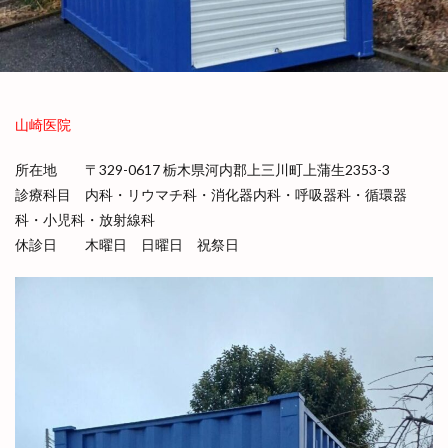
医療用コンテナ
在宅診療
導入実績
導入実績一覧
建築用コンテナ
感染症対策
海神丸
災害時支援
病床追加
積載デモンストレーション
簡易診察室
簡易診療所
山崎医院
被災地支援
製品シリーズ
陰圧設備
所在地 〒
329-0617
栃木県河内郡上三川町上蒲生2353-3
震災と未来のこうべ博
診療科目 内科・リウマチ科・消化器内科・呼吸器科・循環器
科・小児科・放射線科
検索
休診日 木曜日 日曜日 祝祭日