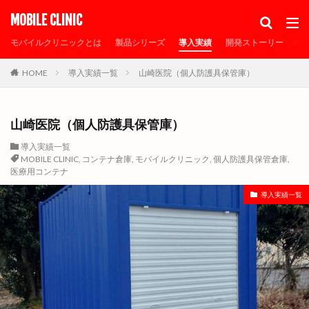
カテゴリー
MOBILE CLINIC
モバイルクリニックとは
製品シリーズ
導入実績
開発ストーリー
メ
HOME
導入実績一覧
山崎医院（個人防護具保管庫）
タグ
30FTコンテナ
MOBILE CLINIC
PCR検査
sdgs
SDGs事業認定
エルアークシェルター
オゾン除菌
山崎医院（個人防護具保管庫）
コロナ待機ステーション
コンテナ倉庫
導入実績一覧
MOBILE CLINIC
,
コンテナ倉庫
,
モバイルクリニック
,
個人防護具保管倉庫
,
コンテナ診療所
シャーシ
タムラテコ
医療用コンテナ
トイレ付コンテナ
トイレ付プレハブ
導入実績一覧
トレーラーハウス
ナノゾーンコート
プレハブ仮設
プレハブ診療所
メディア掲載
モバイルクリニック
モバイルクリニックの特徴
リオンシーリング
仮設待合室
仮設病床
仮設発熱外来
仮設診察室
倉庫
個人防護具保管倉庫
個人防護具保管庫
光触媒
医療器具保管