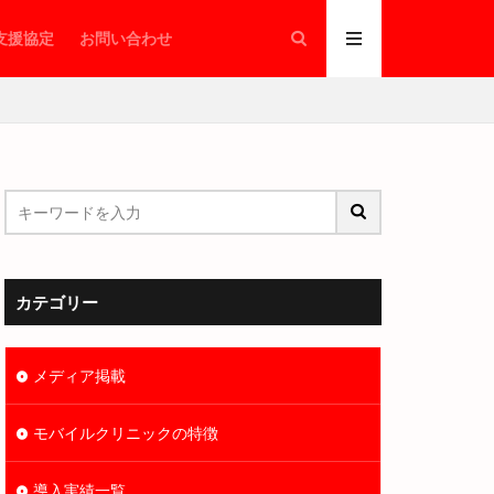
支援協定
お問い合わせ
シェルター
タムラテコ
ハブ仮設
カテゴリー
リオンシーリング
メディア掲載
績
モバイルクリニックの特徴
陰圧設備
導入実績一覧