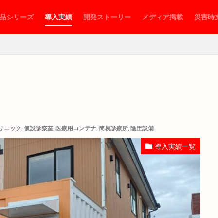
品シリーズ
導入実績
開発ストーリー
メディア掲載
災害時
MOBILE CLINIC
PCR検査
sdgs
SDGs事業認定
エルアーク
コロナ待機ステーション
コンテナ倉庫
コンテナ診療所
シャーシ
トイレ付プレハブ
トレーラーハウス
ナノゾーンコート
プレ
リニック
,
仮設診察室
,
医療用コンテナ
,
簡易診療所
,
陰圧設備
メディア掲載
モバイルクリニック
モバイルクリニックの特徴
導入実績一覧
仮設病床
仮設発熱外来
仮設診察室
倉庫
個人防護具保管倉庫
光触媒
医療器具保管
医療用コンテナ
在宅診療
導入実
建築用コンテナ
感染症対策
海神丸
災害時支援
病床追加
ーション
簡易診察室
簡易診療所
被災地支援
製品シリーズ
べ博