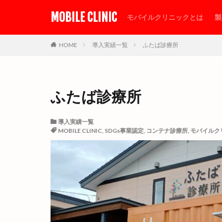
MOBILE CLINIC
モバイルクリニックとは
製
カテゴリー
HOME
導入実績一覧
ふたば診療所
タグ
ふたば診療所
30FTコンテナ
オゾン除菌
導入実績一覧
トイレ付コンテナ
MOBILE CLINIC
,
SDGs事業認定
,
コンテナ診療所
,
モバイルク
プレハブ診療所
仮設待合室
個人防護具保管庫
導入実績一覧
積載デモンストレ
震災と未来のこう