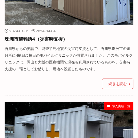
2024-01-31
2024-04-04
珠洲市避難所4（災害時支援）
石川県からの要請で、能登半島地震の災害時支援として、石川県珠洲市の避
難所に4棟目/5棟目のモバイルクリニックが設置されました。 このモバイルク
リニックは、岡山と大阪の医療機関で現在も利用されているものを、災害時
支援の一環としてお借りし、現地へ設置したものです。
続きを読む
導入実績一覧