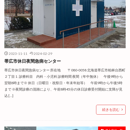
2023-11-11
2024-02-29
帯広市休日夜間急病センター
帯広市休日夜間急病センター 所在地 〒080-0058 北海道帯広市柏林台西町
２丁目１ 診療科目 内科・小児科 診療時間 夜間（年中無休） 午後9時から
翌朝8時まで※ 休日（日曜日・祝祭日・年末年始等） 午前9時から午後5時
まで ※夜間診療の混雑により、午前8時45分の休日診療受付開始に支障が見
込 […]
続きを読む