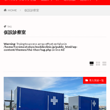
医療用コンテナ
在宅診療
導入実績
HOME
仮設診察室
導入実績一覧
建築用コンテナ
感染症対策
海神丸
災害時支援
病床追加
TAG
積載デモンストレーション
簡易診察室
簡易診療所
仮設診察室
被災地支援
製品シリーズ
陰圧設備
震災と未来のこうべ博
Warning
: Trying to access array offset on false in
/home/foremostokyo/mobileclinic.jp/public_html/wp-
content/themes/the-thor/tag.php
on line
43
検索
導入実績一覧