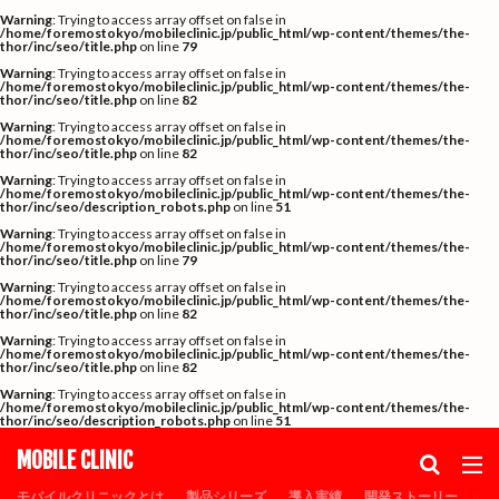
Warning
: Trying to access array offset on false in
カテゴリー
/home/foremostokyo/mobileclinic.jp/public_html/wp-content/themes/the-
thor/inc/seo/title.php
on line
79
Warning
: Trying to access array offset on false in
/home/foremostokyo/mobileclinic.jp/public_html/wp-content/themes/the-
thor/inc/seo/title.php
on line
82
タグ
Warning
: Trying to access array offset on false in
/home/foremostokyo/mobileclinic.jp/public_html/wp-content/themes/the-
thor/inc/seo/title.php
on line
82
30FTコンテナ
MOBILE CLINIC
PCR検査
sdgs
Warning
: Trying to access array offset on false in
SDGs事業認定
エルアークシェルター
オゾン除菌
/home/foremostokyo/mobileclinic.jp/public_html/wp-content/themes/the-
thor/inc/seo/description_robots.php
on line
51
コロナ待機ステーション
コンテナ倉庫
Warning
: Trying to access array offset on false in
/home/foremostokyo/mobileclinic.jp/public_html/wp-content/themes/the-
コンテナ診療所
シャーシ
タムラテコ
thor/inc/seo/title.php
on line
79
Warning
: Trying to access array offset on false in
トイレ付コンテナ
トイレ付プレハブ
/home/foremostokyo/mobileclinic.jp/public_html/wp-content/themes/the-
thor/inc/seo/title.php
on line
82
トレーラーハウス
ナノゾーンコート
プレハブ仮設
Warning
: Trying to access array offset on false in
/home/foremostokyo/mobileclinic.jp/public_html/wp-content/themes/the-
プレハブ診療所
メディア掲載
モバイルクリニック
thor/inc/seo/title.php
on line
82
モバイルクリニックの特徴
リオンシーリング
Warning
: Trying to access array offset on false in
/home/foremostokyo/mobileclinic.jp/public_html/wp-content/themes/the-
thor/inc/seo/description_robots.php
on line
51
仮設待合室
仮設病床
仮設発熱外来
MOBILE CLINIC
仮設診察室
倉庫
個人防護具保管倉庫
個人防護具保管庫
光触媒
医療器具保管
モバイルクリニックとは
製品シリーズ
導入実績
開発ストーリー
メ