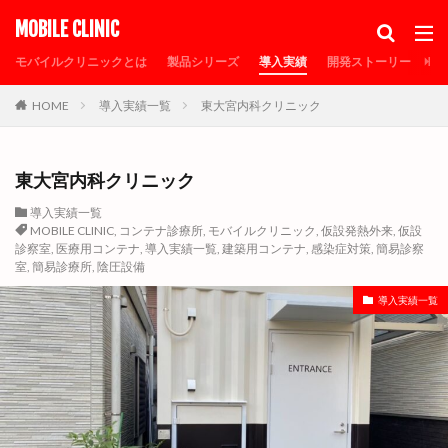
カテゴリー
MOBILE CLINIC
モバイルクリニックとは
製品シリーズ
導入実績
開発ストーリー
メ
HOME
導入実績一覧
東大宮内科クリニック
タグ
30FTコンテナ
MOBILE CLINIC
PCR検査
sdgs
SDGs事業認定
エルアークシェルター
オゾン除菌
東大宮内科クリニック
コロナ待機ステーション
コンテナ倉庫
導入実績一覧
MOBILE CLINIC
,
コンテナ診療所
,
モバイルクリニック
,
仮設発熱外来
,
仮設
コンテナ診療所
シャーシ
タムラテコ
診察室
,
医療用コンテナ
,
導入実績一覧
,
建築用コンテナ
,
感染症対策
,
簡易診察
トイレ付コンテナ
トイレ付プレハブ
室
,
簡易診療所
,
陰圧設備
トレーラーハウス
ナノゾーンコート
プレハブ仮設
導入実績一覧
プレハブ診療所
メディア掲載
モバイルクリニック
モバイルクリニックの特徴
リオンシーリング
仮設待合室
仮設病床
仮設発熱外来
仮設診察室
倉庫
個人防護具保管倉庫
個人防護具保管庫
光触媒
医療器具保管