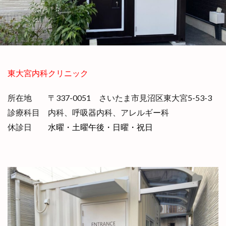
医療用コンテナ
在宅診療
導入実績
導入実績一覧
建築用コンテナ
感染症対策
海神丸
災害時支援
病床追加
積載デモンストレーション
簡易診察室
簡易診療所
東大宮内科クリニック
被災地支援
製品シリーズ
陰圧設備
震災と未来のこうべ博
所在地 〒337-0051 さいたま市見沼区東大宮5-53-3
診療科目 内科、呼吸器内科、アレルギー科
検索
休診日
水曜・土曜午後・日曜・祝日