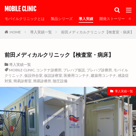
カテゴリー
MOBILE CLINIC
モバイルクリニックとは
製品シリーズ
導入実績
開発ストーリー
メ
HOME
導入実績一覧
前田メディカルクリニック【検査室・病床】
タグ
30FTコンテナ
MOBILE CLINIC
PCR検査
sdgs
SDGs事業認定
エルアークシェルター
オゾン除菌
前田メディカルクリニック【検査室・病床】
コロナ待機ステーション
コンテナ倉庫
導入実績一覧
MOBILE CLINIC
,
コンテナ診療所
,
プレハブ仮設
,
プレハブ診療所
,
モバイル
コンテナ診療所
シャーシ
タムラテコ
クリニック
,
仮設待合室
,
仮設診察室
,
医療用コンテナ
,
建築用コンテナ
,
感染症
トイレ付コンテナ
トイレ付プレハブ
対策
,
簡易診察室
,
簡易診療所
,
陰圧設備
トレーラーハウス
ナノゾーンコート
プレハブ仮設
導入実績一覧
プレハブ診療所
メディア掲載
モバイルクリニック
モバイルクリニックの特徴
リオンシーリング
仮設待合室
仮設病床
仮設発熱外来
仮設診察室
倉庫
個人防護具保管倉庫
個人防護具保管庫
光触媒
医療器具保管