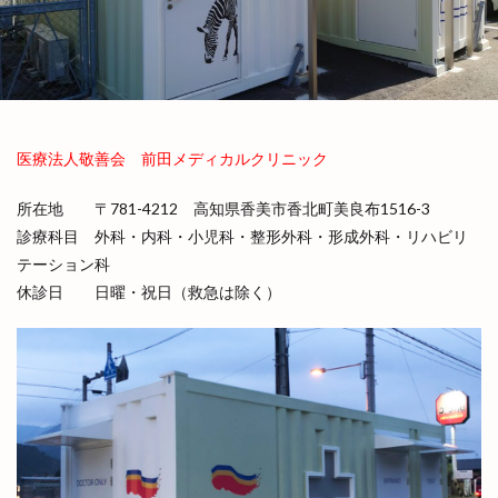
医療用コンテナ
在宅診療
導入実績
導入実績一覧
建築用コンテナ
感染症対策
海神丸
災害時支援
病床追加
積載デモンストレーション
簡易診察室
簡易診療所
医療法人敬善会 前田メディカルクリニック
被災地支援
製品シリーズ
陰圧設備
震災と未来のこうべ博
所在地 〒781-4212 高知県香美市香北町美良布1516-3
診療科目 外科・内科・小児科・整形外科・形成外科・リハビリ
検索
テーション科
休診日 日曜・祝日（救急は除く）