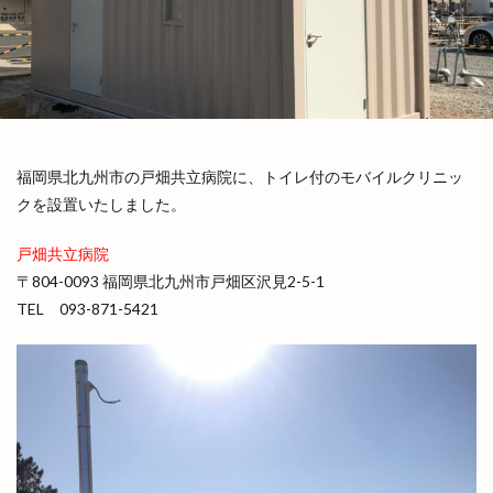
医療用コンテナ
在宅診療
導入実績
導入実績一覧
建築用コンテナ
感染症対策
海神丸
災害時支援
病床追加
積載デモンストレーション
簡易診察室
簡易診療所
被災地支援
製品シリーズ
陰圧設備
福岡県北九州市の戸畑共立病院に、トイレ付のモバイルクリニッ
震災と未来のこうべ博
クを設置いたしました。
検索
戸畑共立病院
〒804-0093 福岡県北九州市戸畑区沢見2-5-1
TEL
093-871-5421