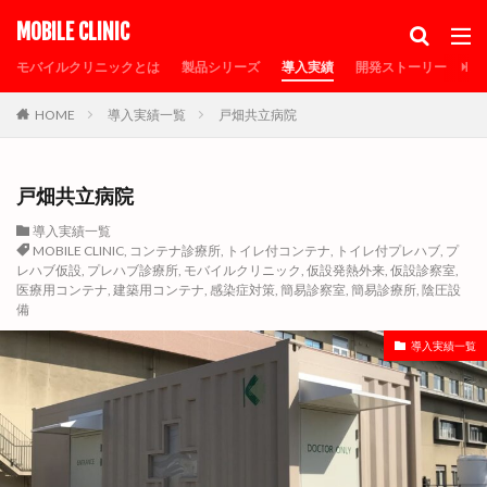
カテゴリー
MOBILE CLINIC
モバイルクリニックとは
製品シリーズ
導入実績
開発ストーリー
メ
HOME
導入実績一覧
戸畑共立病院
タグ
30FTコンテナ
MOBILE CLINIC
PCR検査
sdgs
SDGs事業認定
エルアークシェルター
オゾン除菌
戸畑共立病院
コロナ待機ステーション
コンテナ倉庫
導入実績一覧
MOBILE CLINIC
,
コンテナ診療所
,
トイレ付コンテナ
,
トイレ付プレハブ
,
プ
コンテナ診療所
シャーシ
タムラテコ
レハブ仮設
,
プレハブ診療所
,
モバイルクリニック
,
仮設発熱外来
,
仮設診察室
,
トイレ付コンテナ
トイレ付プレハブ
医療用コンテナ
,
建築用コンテナ
,
感染症対策
,
簡易診察室
,
簡易診療所
,
陰圧設
備
トレーラーハウス
ナノゾーンコート
プレハブ仮設
導入実績一覧
プレハブ診療所
メディア掲載
モバイルクリニック
モバイルクリニックの特徴
リオンシーリング
仮設待合室
仮設病床
仮設発熱外来
仮設診察室
倉庫
個人防護具保管倉庫
個人防護具保管庫
光触媒
医療器具保管